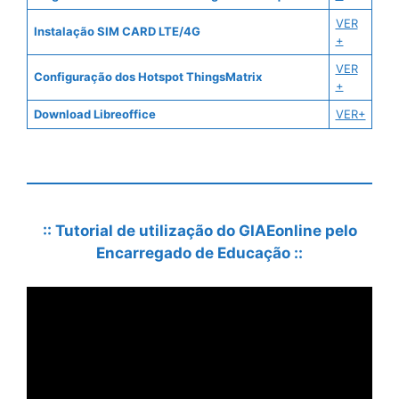
VER
Instalação SIM CARD LTE/4G
+
VER
Configuração dos Hotspot ThingsMatrix
+
Download Libreoffice
VER+
:: Tutorial de utilização do GIAEonline pelo
Encarregado de Educação ::