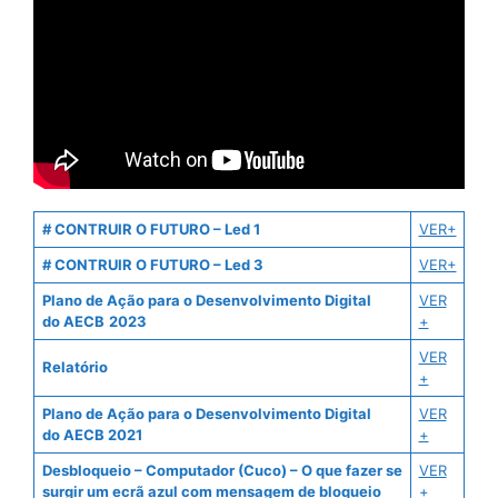
# CONTRUIR O FUTURO – Led 1
VER+
# CONTRUIR O FUTURO – Led 3
VER+
Plano de Ação para o Desenvolvimento Digital
VER
do AECB
2023
+
VER
Relatório
+
Plano de Ação para o Desenvolvimento Digital
VER
do AECB 2021
+
Desbloqueio – Computador (Cuco) – O que fazer se
VER
surgir um ecrã azul com mensagem de bloqueio
+