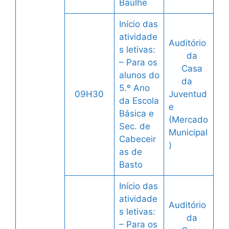
Baúlhe
Início das
atividade
Auditório
s letivas:
da
– Para os
Casa
alunos do
da
5.º Ano
09H30
Juventud
da Escola
e
Básica e
(Mercado
Sec. de
Municipal
Cabeceir
)
as de
Basto
Início das
atividade
Auditório
s letivas:
da
– Para os