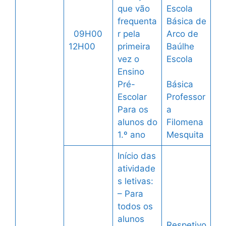
que vão
Escola
frequenta
Básica de
09H00
r pela
Arco de
12H00
primeira
Baúlhe
vez o
Escola
Ensino
Pré-
Básica
Escolar
Professor
Para os
a
alunos do
Filomena
1.º ano
Mesquita
Início das
atividade
s letivas:
– Para
todos os
alunos
Respetivo